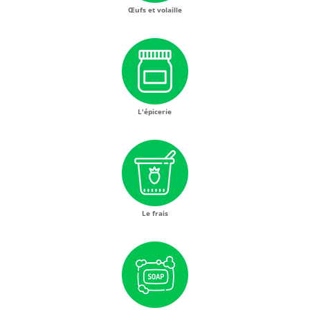
Œufs et volaille
L'épicerie
Le frais