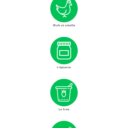
Œufs et volaille
L'épicerie
Le frais