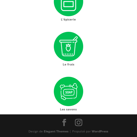
L'épicerie
Le frais
Les savons
Design de
Elegant Themes
| Propulsé par
WordPress