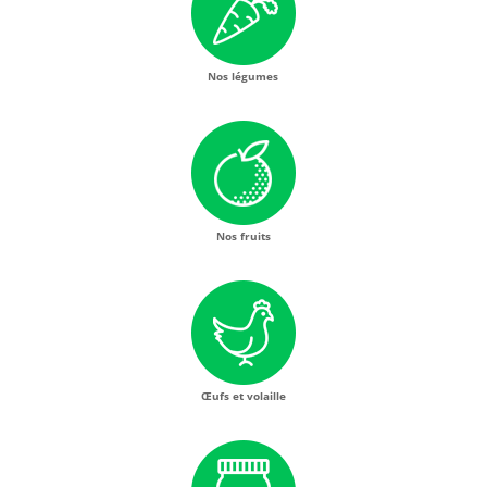
Nos légumes
Nos fruits
Œufs et volaille