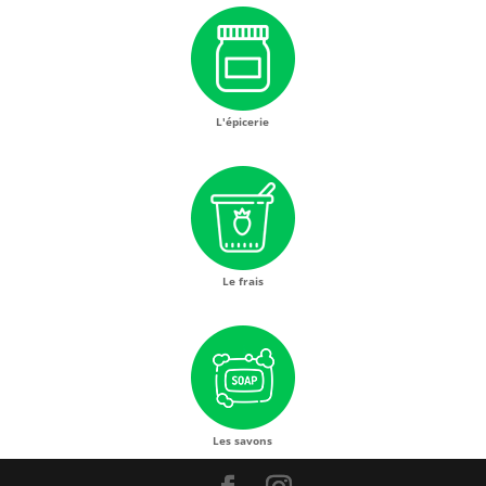
L'épicerie
Le frais
Les savons