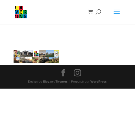
Design de
Elegant Themes
| Propulsé par
WordPress