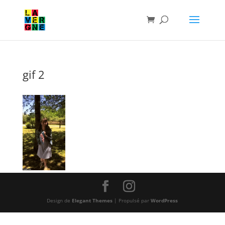
gif 2
Design de
Elegant Themes
| Propulsé par
WordPress