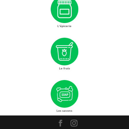
L'épicerie
Le frais
Les savons