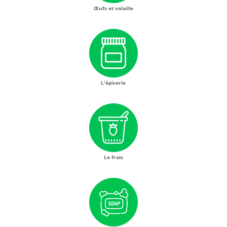
Œufs et volaille
L'épicerie
Le frais